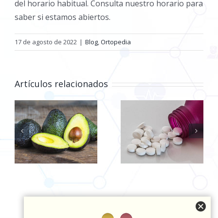
del horario habitual. Consulta nuestro horario para
saber si estamos abiertos.
17 de agosto de 2022
|
Blog
,
Ortopedia
Artículos relacionados
¿Hay
s
diferencia
Cuida tu piel
entre
durante el
la
medicamentos
verano
en sobres o
pastillas?