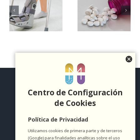
diferencia
Cuida tu piel
:
entre
durante el
medicamentos
verano
r
en sobres o
pastillas?
Centro de Configuración
de Cookies
Política de Privacidad
Utilizamos cookies de primera parte y de terceros
(Google) para finalidades analíticas sobre el uso