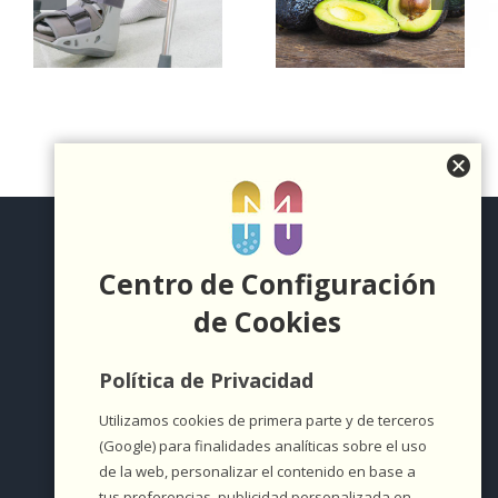
:
alimentos
durante el
para cuidar la
verano
r
piel
Centro de Configuración
de Cookies
Política de Privacidad
Utilizamos cookies de primera parte y de terceros
(Google) para finalidades analíticas sobre el uso
de la web, personalizar el contenido en base a
tus preferencias, publicidad personalizada en